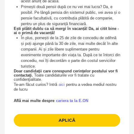
acest anunț de acasă.
Primești două pensii după ce nu vei mai lucra? Da, e
posibil. Pe lângă pensia din sistemul public, vei avea și o
pensie facultativă, cu contribuția plătită de companie,
pentru un plus de siguranță financiară.
Ești plătit dublu ca să mergi în vacanță! Da, ai citit bine -
ai o primă de vacanță!
În plus, pornești de la 25 de zile de concediu de odihnă
și poți ajunge până la 30 de zile, mai multe decât în alte
companii. Ai și zile libere suplimentare pentru
evenimente importante din viața ta. După ce te întorci din
concediu, noi îți decontăm o parte din costul serviciilor
turistice.
Doar candidaţii care corespund cerinţelor postului vor fi
contactaţi.
Toate candidaturile vor fi tratate cu
confidenţialitate.
Te-am făcut curios? Intră
aici
pentru a vedea mediul nostru
de lucru
Află mai multe despre
cariera ta la E.ON
APLICĂ