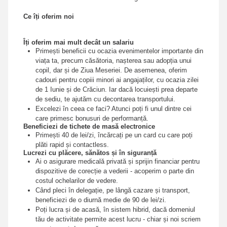
Ce îți oferim noi
Îți oferim mai mult decât un salariu
Primești beneficii cu ocazia evenimentelor importante din
viața ta, precum căsătoria, nașterea sau adopția unui
copil, dar și de Ziua Meseriei. De asemenea, oferim
cadouri pentru copiii minori ai angajaților, cu ocazia zilei
de 1 Iunie și de Crăciun. Iar dacă locuiești prea departe
de sediu, te ajutăm cu decontarea transportului.
Excelezi în ceea ce faci? Atunci poți fi unul dintre cei
care primesc bonusuri de performanță.
Beneficiezi de tichete de masă electronice
Primești 40 de lei/zi, încărcați pe un card cu care poți
plăti rapid și contactless.
Lucrezi cu plăcere, sănătos și în siguranță
Ai o asigurare medicală privată și sprijin financiar pentru
dispozitive de corecție a vederii - acoperim o parte din
costul ochelarilor de vedere.
Când pleci în delegație, pe lângă cazare și transport,
beneficiezi de o diurnă medie de 90 de lei/zi.
Poți lucra și de acasă, în sistem hibrid, dacă domeniul
tău de activitate permite acest lucru - chiar și noi scriem