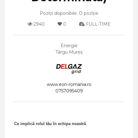
Poziții disponibile: O poziție
2940
0
FULL-TIME
Energie
Târgu Mureș
www.eon-romania.ro
0757095409
Ce implică rolul tău în echipa noastră