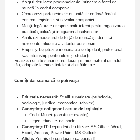
Asiguri derularea programelor de întinerire a forței de
muncă în cadrul companiei
Coordonezi parteneriatele cu unitățile de învățământ
conform legislației și nevoilor companiei
Menții legătura cu responsabilii interni pentru organizarea
practică școlară și integrarea absolvenților
Analizezi necesarul de forță de muncă și identifici
nevoile de înlocuire a viitorilor pensionari
Propui și bugetezi parteneriatele de tip dual, profesional
sau internship pentru elevi și studenți
Realizezi și alte sarcini care decurg în mod natural din rolul
tău, adaptate la cunoștințele și abilitățile tale
Cum îți dai seama că te potrivești
Educaţie necesară:
Studii superioare (psihologie,
sociologie, juridice, economice, tehnice)
Cunoştinţe obligatorii cerute de legislaţie
:
Codul Muncii (constituie avantaj)
Legea educației naționale
Cunoştinţe IT:
Deprinderi de utilizare MS Office: Word,
Excel, Access, Power Point, MS Outlook
Altele:
Permis de conducere categoria B