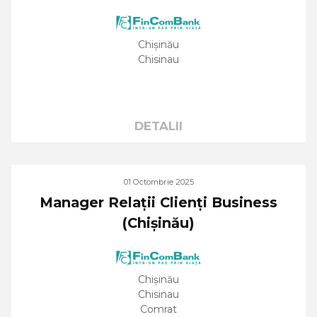
Chișinău
Chisinau
DETALII
01 Octombrie 2025
Manager Relații Clienți Business
(Chișinău)
Chișinău
Chisinau
Comrat