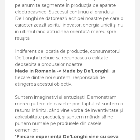
pe anumite segmente în producția de aparate
electrocasnice. Succesul continuu al brandului
De'Longhi se datorează echipei noastre pe care o
caracterizează spiritul inovator, energia unică şi nu
în ultimul rând atitudinea orientată mereu spre
reuşită.
Indiferent de locatia de productie, consumatorul
De’Longhi trebuie sa recunoasca o calitate
deosebita a produselor noastre:
Made in Romania -> Made by De’Longhi
, iar
fiecare dintre noi suntem responsabili de
atingerea acestui obiectiv.
Suntem imaginativi și entuziaști. Demonstrăm
mereu putere de caracter prin faptul că suntem o
resursă infinită, când vine vorba de inventivitate şi
aplicabilitate practică, și suntem mândri să ne
punem numele pe produsele din casele
oamenilor:
"
Fiecare experiență De'Longhi vine cu ceva