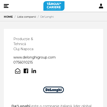
HOME
Lista companii
De'Longhi
Producție &
Tehnică
Cluj-Napoca
www.delonghigroup.com
0756010215
De'Longhi
este o companie italiană, lider global