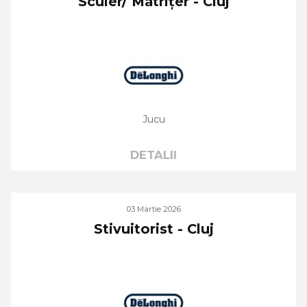
Sculer/ Matrițer - Cluj
Jucu
DETALII
03 Martie 2026
Stivuitorist - Cluj