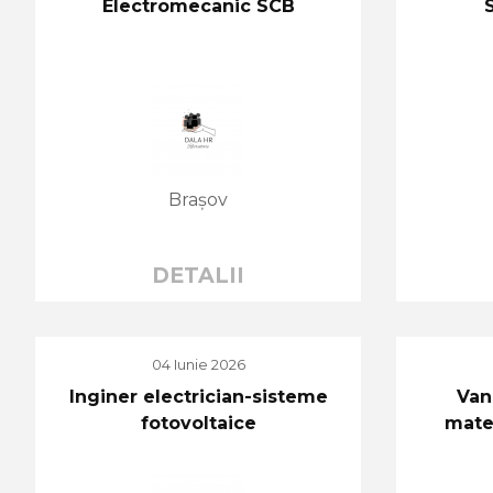
Electromecanic SCB
Brașov
DETALII
04 Iunie 2026
Inginer electrician-sisteme
Van
fotovoltaice
mater