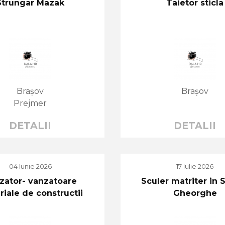
Strungar Mazak
Taietor sticla
Brașov
Brașov
Prejmer
DETALII
DETALII
04 Iunie 2026
17 Iulie 2026
zator- vanzatoare
Sculer matriter in 
iale de constructii
Gheorghe