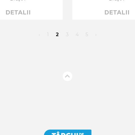
DETALII
DETALII
‹
1
2
3
4
5
›