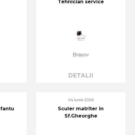
Tehnician service
Brașov
DETALII
04 Iunie 2026
Sfantu
Sculer matriter in
Sf.Gheorghe