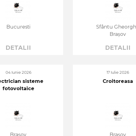
Bucuresti
Sfântu Gheorg
Brașov
DETALII
DETALII
04 Iunie 2026
17 Iulie 2026
ectrician sisteme
Croitoreasa
fotovoltaice
Brașov
Brașov