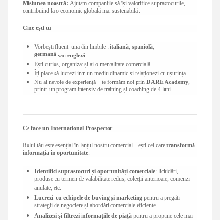
Misiunea noastră:
Ajutam companiile să își valorifice suprastocurile,
contribuind la o economie globală mai sustenabilă .
Cine ești tu
Vorbești fluent una din limbile :
italiană, spaniolă,
germană
sau
engleză
.
Ești curios, organizat și ai o mentalitate comercială.
Îți place să lucrezi intr-un mediu dinamic si relaționezi cu ușurința.
Nu ai nevoie de experiență – te formăm noi prin
DARE Academy
,
printr-un program intensiv de training și coaching de 4 luni.
Ce face un International Prospector
Rolul tău este esențial în lanțul nostru comercial – ești cel care
transformă
informația în oportunitate
.
Identifici suprastocuri și oportunități comerciale
: lichidări,
produse cu termen de valabilitate redus, colecții anterioare, comenzi
anulate, etc.
Lucrezi cu echipele de buying și marketing
pentru a pregăti
strategii de negociere și abordări comerciale eficiente.
Analizezi și filtrezi informațiile de piață
pentru a propune cele mai