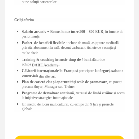
bune soluții partenerilor.
Ce îți oferim
Salariu atractiv + Bonus lunar între 500 – 800 EUR
, în funcție de
performanță.
Pachet de beneficii flexibile
: tichete de masă, asigurare medicală
privată, abonament la sală, decont carburant, tichete de vacanță și
multe altele.
Training & coaching intensiv timp de 4 luni
alături de
echipa
,.
DARE Academy
Călătorii internaționale în Franța
și participare la
târguri, saloane
comerciale
din alte tari.
Plan de carieră clar și oportunități reale de promovare
, cu poziții
precum Buyer, Manager sau Trainer.
Programe de dezvoltare continuă
,
cursuri de limbi străine
și acces
la inițiative strategice internaționale.
Un mediu de lucru multicultural, cu echipe din 9 țări și proiecte
globale.