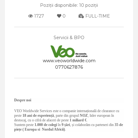
Poziții disponibile: 10 poziții
1727
0
FULL-TIME
Servicii & BPO
www.veoworldwide.com
0770627876
Despre noi
VEO Worldwide Services este o companie internațională de clearance cu
peste
18 ani de experiență
, parte din grupul
NOZ
, lider european în
destocaj, cu o cifră de afaceri de peste
1 miliard €
.
Suntem peste
1.000 de colegi
în
9 țări
, și colaborăm cu parteneri din
35 de
piețe ( Europa si Nordul Africii)
.