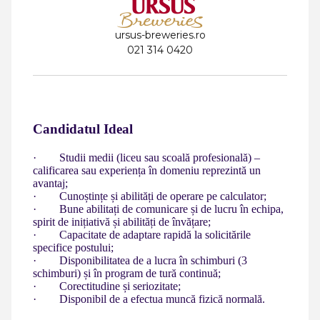
ursus-breweries.ro
021 314 0420
Candidatul Ideal
· Studii medii (liceu sau scoală profesională) –
calificarea sau experiența în domeniu reprezintă un
avantaj;
· Cunoștințe și abilități de operare pe calculator;
· Bune abilitați de comunicare și de lucru în echipa,
spirit de inițiativă și abilități de învățare;
· Capacitate de adaptare rapidă la solicitările
specifice postului;
· Disponibilitatea de a lucra în schimburi (3
schimburi) și în program de tură continuă;
· Corectitudine și seriozitate;
· Disponibil de a efectua muncă fizică normală.