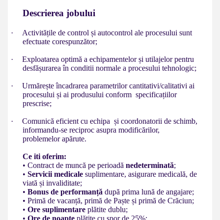
Descrierea jobului
·
Activitățile de control și autocontrol ale procesului sunt
efectuate corespunzător;
·
Exploatarea optimă a echipamentelor și utilajelor pentru
desfășurarea în conditii normale a procesului tehnologic;
·
Urmărește încadrarea parametrilor cantitativi/calitativi ai
procesului și ai produsului conform specificațiilor
prescrise;
·
Comunică eficient cu echipa și coordonatorii de schimb,
informandu-se reciproc asupra modificărilor,
problemelor apărute.
Ce iti oferim:
• Contract de muncă pe perioadă
nedeterminată
;
•
Servicii medicale
suplimentare, asigurare medicală, de
viată și invaliditate;
•
Bonus de performanță
după prima lună de angajare;
• Primă de vacanță, primă de Paște și primă de Crăciun;
•
Ore suplimentare
plătite dublu;
•
Ore de noapte
plătite cu spor de 25%;